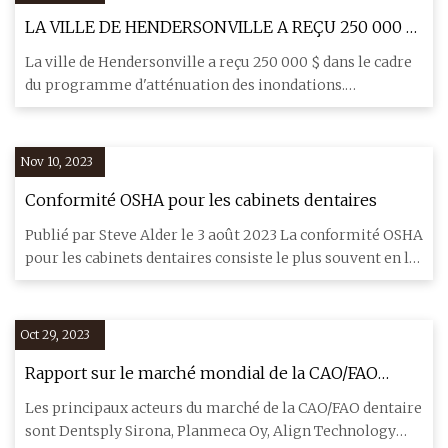
LA VILLE DE HENDERSONVILLE A REÇU 250 000 $
DANS LE CADRE DU PROGRAMME
La ville de Hendersonville a reçu 250 000 $ dans le cadre
D'ATTÉNUATION DES INONDATIONS
du programme d'atténuation des inondations.
Félicitations à
Nov 10, 2023
Conformité OSHA pour les cabinets dentaires
Publié par Steve Alder le 3 août 2023 La conformité OSHA
pour les cabinets dentaires consiste le plus souvent en la
conf
Oct 29, 2023
Rapport sur le marché mondial de la CAO/FAO
dentaire 2023
Les principaux acteurs du marché de la CAO/FAO dentaire
sont Dentsply Sirona, Planmeca Oy, Align Technology