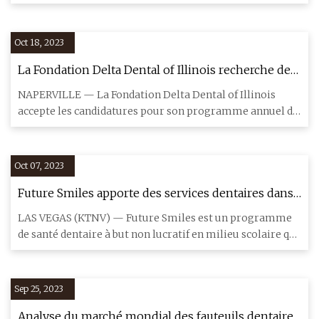
Inc., Instit
Oct 18, 2023
La Fondation Delta Dental of Illinois recherche des
demandes de subventions communautaires
NAPERVILLE — La Fondation Delta Dental of Illinois
accepte les candidatures pour son programme annuel de
subventions co
Oct 07, 2023
Future Smiles apporte des services dentaires dans
des dizaines d'écoles du CCSD
LAS VEGAS (KTNV) — Future Smiles est un programme
de santé dentaire à but non lucratif en milieu scolaire qui
rassemble
Sep 25, 2023
Analyse du marché mondial des fauteuils dentaires