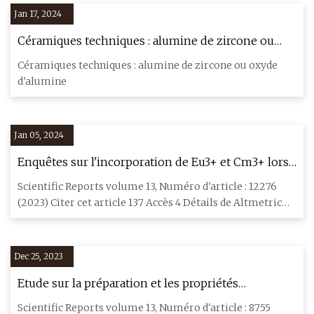
Jan 17, 2024
Céramiques techniques : alumine de zircone ou
oxyde d'alumine
Céramiques techniques : alumine de zircone ou oxyde
d'alumine
Jan 05, 2024
Enquêtes sur l'incorporation de Eu3+ et Cm3+ lors
de la cristallisation de ZrO2 en solution aqueuse
Scientific Reports volume 13, Numéro d'article : 12276
(2023) Citer cet article 137 Accès 4 Détails de Altmetric
Metric
Dec 25, 2023
Etude sur la préparation et les propriétés
mécaniques des céramiques violettes
Scientific Reports volume 13, Numéro d'article : 8755