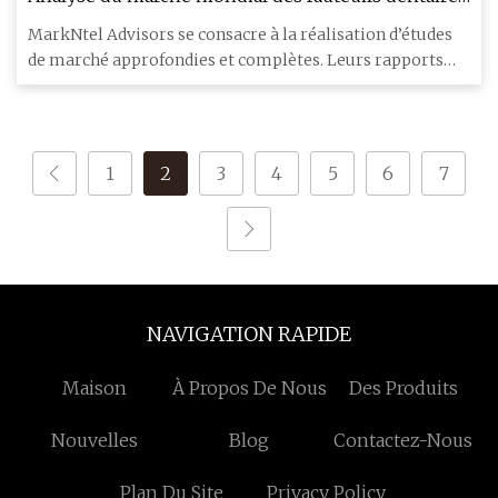
: taille, part et prévisions de la demande 2027
MarkNtel Advisors se consacre à la réalisation d’études
de marché approfondies et complètes. Leurs rapports
sont connu
1
2
3
4
5
6
7
NAVIGATION RAPIDE
Maison
À Propos De Nous
Des Produits
Nouvelles
Blog
Contactez-Nous
Plan Du Site
Privacy Policy