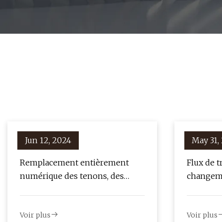
Jun 12, 2024
May 31,
Remplacement entièrement
Flux de t
numérique des tenons, des
changeme
noyaux et des couronnes
restaura
Voir plus
Voir plus