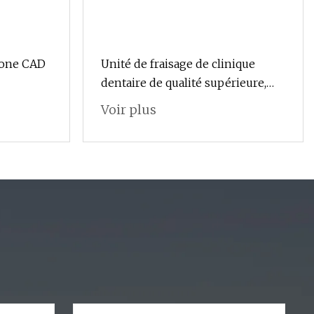
rcone CAD
Unité de fraisage de clinique
dentaire de qualité supérieure,
tige FG, extrémité ronde, coupe
Voir plus
droite croisée, Fissure
orthodontique, fraise en carbure
de tungstène FG