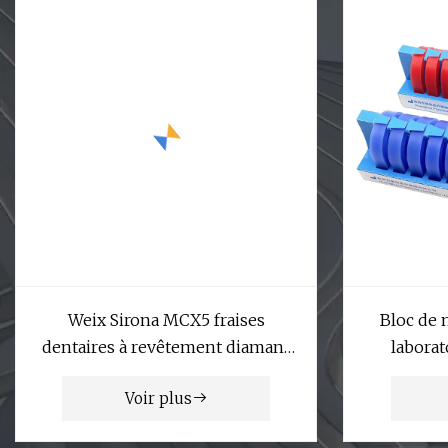
Weix Sirona MCX5 fraises
Bloc de 
dentaires à revêtement diamant
laborat
pour fraisage CAD/Cam
oc
Voir plus