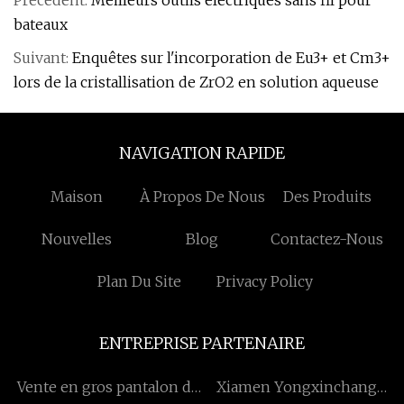
Précédent:
Meilleurs outils électriques sans fil pour
bateaux
Suivant:
Enquêtes sur l'incorporation de Eu3+ et Cm3+
lors de la cristallisation de ZrO2 en solution aqueuse
NAVIGATION RAPIDE
Maison
À Propos De Nous
Des Produits
Nouvelles
Blog
Contactez-Nous
Plan Du Site
Privacy Policy
ENTREPRISE PARTENAIRE
Vente en gros pantalon de
Xiamen Yongxinchang