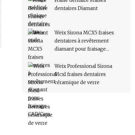
Fraise dentaire Fraises
dentaires Diamant
Weix Sirona MCX5 fraises
dentaires à revêtement
diamant pour fraisage
CAD/Cam
Weix Professional Sirona
Mcxl fraises dentaires
céramique de verre