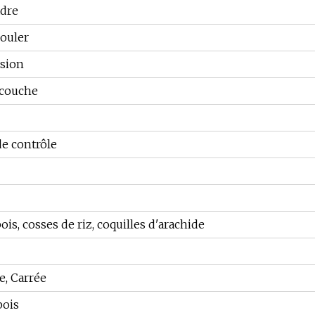
adre
ouler
ssion
 couche
e contrôle
ois, cosses de riz, coquilles d'arachide
, Carrée
bois