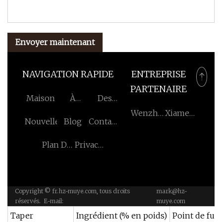
Envoyer maintenant
NAVIGATION RAPIDE
ENTREPRISE
PARTENAIRE
Maison
À
Des
Propos
Produits
Wenzhou
Xiamen
Nouvelles
Blog
Contactez-
De
Xika
Sinolook
Nous
Nous
Électrique
Pétrole
Plan Du
Privacy
Co., Ltd.
Cie, Ltd.
Site
Policy
Copyright © fr.hz-muye.com, tous droits
mark@hz-
réservés. E-mail:
muye.com
Taper
Ingrédient (% en poids)
Point de fus