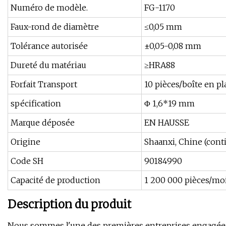
Numéro de modèle.
FG-1170
Faux-rond de diamètre
≤0,05 mm
Tolérance autorisée
±0,05-0,08 mm
Dureté du matériau
≥HRA88
Forfait Transport
10 pièces/boîte en pl
spécification
Φ 1,6*19 mm
Marque déposée
EN HAUSSE
Origine
Shaanxi, Chine (cont
Code SH
90184990
Capacité de production
1 200 000 pièces/mo
Description du produit
Nous sommes l'une des premières entreprises engagées d