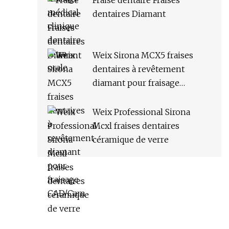
Fraise dentaire Fraises
dentaires Diamant
Weix Sirona MCX5 fraises
dentaires à revêtement
diamant pour fraisage
CAD/Cam
Weix Professional Sirona
Mcxl fraises dentaires
céramique de verre