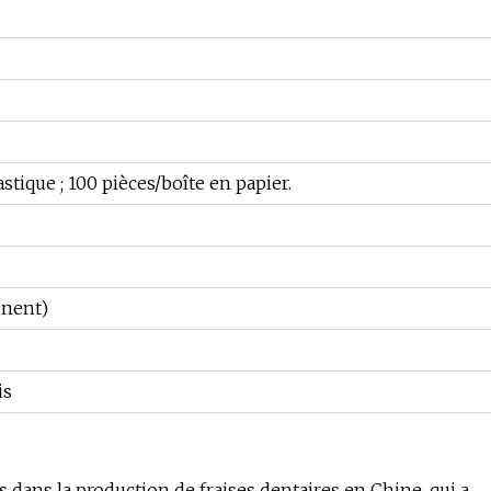
astique ; 100 pièces/boîte en papier.
inent)
is
ans la production de fraises dentaires en Chine, qui a