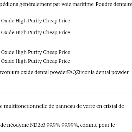
 expédions généralement par voie maritime. Poudre dentair
irconium oxide dental powderFAQZirconia dental powder
e multifonctionnelle de panneau de verre en cristal de
yde de néodyme ND2o3 99.9% 99.99%, comme pour le