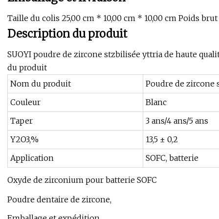
Taille du colis 25,00 cm * 10,00 cm * 10,00 cm Poids brut
Description du produit
SUOYI poudre de zircone stzbilisée yttria de haute qua
du produit
Nom du produit
Poudre de zircone st
Couleur
Blanc
Taper
3 ans/4 ans/5 ans
Y2O3,%
13,5 ± 0,2
Application
SOFC, batterie
Oxyde de zirconium pour batterie SOFC
Poudre dentaire de zircone,
Emballage et expédition