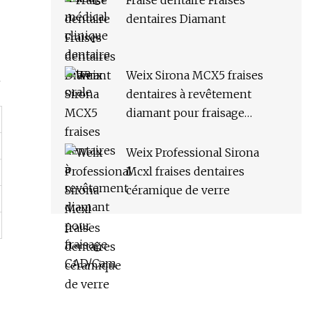
Fraise dentaire Fraises
dentaires Diamant
Weix Sirona MCX5 fraises
n
dentaires à revêtement
diamant pour fraisage
CAD/Cam
Weix Professional Sirona
Mcxl fraises dentaires
céramique de verre