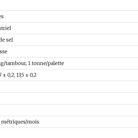
es
triel
de sel
sse
 kg/tambour, 1 tonne/palette
7 ± 0,2, 13,5 ± 0,2
 métriques/mois