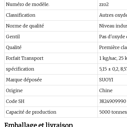
Numéro de modèle.
zro2
Classification
Autres oxyd
Norme de qualité
Niveau indus
Gentil
Pas d'oxyde 
Qualité
Première cla
Forfait Transport
1 kg/sac, 25
spécification
5,15 ± 0,2, 8,5
Marque déposée
SUOYI
Origine
Chine
Code SH
3824909990
Capacité de production
5000 tonnes
Emballage et livraison