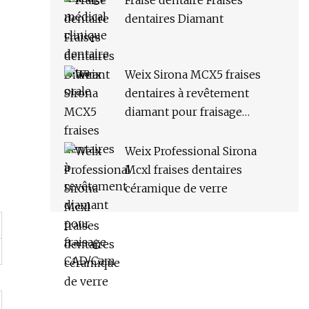
Fraise dentaire Fraises
dentaires Diamant
Weix Sirona MCX5 fraises
dentaires à revêtement
diamant pour fraisage
CAD/Cam
Weix Professional Sirona
Mcxl fraises dentaires
céramique de verre