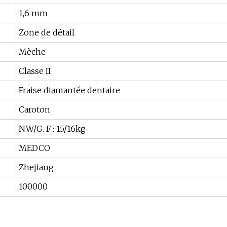
1,6 mm
Zone de détail
Mèche
Classe II
Fraise diamantée dentaire
Caroton
N.W/G. F : 15/16kg
MEDCO
Zhejiang
100000