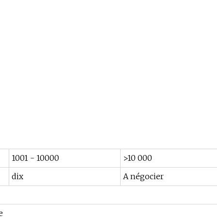
1001 - 10000
>10 000
dix
A négocier
e