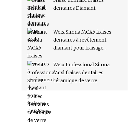
Fraise dentaire Fraises
dentaires Diamant
Weix Sirona MCX5 fraises
dentaires à revêtement
diamant pour fraisage
CAD/Cam
Weix Professional Sirona
Mcxl fraises dentaires
céramique de verre