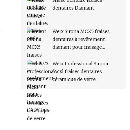
Fraise dentaire Fraises
dentaires Diamant
a
Weix Sirona MCX5 fraises
dentaires à revêtement
diamant pour fraisage
CAD/Cam
.
Weix Professional Sirona
Mcxl fraises dentaires
céramique de verre