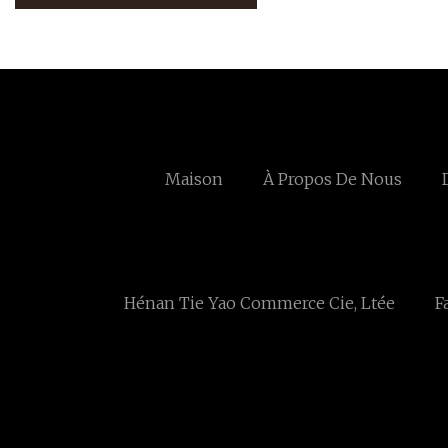
Maison
À Propos De Nous
Hénan Tie Yao Commerce Cie, Ltée
F