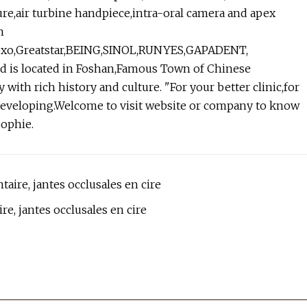
cure,air turbine handpiece,intra-oral camera and apex
m
Coxo,Greatstar,BEING,SINOL,RUNYES,GAPADENT,
d is located in Foshan,Famous Town of Chinese
 with rich history and culture. "For your better clinic,for
of developing.Welcome to visit website or company to know
ophie.
aire, jantes occlusales en cire
e, jantes occlusales en cire