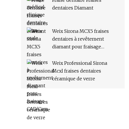
Fraise dentaire Fraises
dentaires Diamant
Weix Sirona MCX5 fraises
dentaires à revêtement
diamant pour fraisage
CAD/Cam
Weix Professional Sirona
Mcxl fraises dentaires
céramique de verre