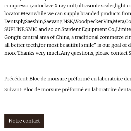
compressor,autoclave,X ray unit,ultrasonic scaler,light 
locator.Meanwhile we can supply branded products fro
Dentsply,Saeshin,Saeyang,NSK,Woodpecker,Vita,Meta,
SUPLINE,SMIC and so on.Stardent Equipment Co.,Limite
Gongfu,central area of China, a traditional commerce city
all better teeth,for most beautiful smile" is our goal 
more.Thanks very much.Any questions, please contact S
Précédent:
Bloc de morsure préformé en laboratoire dent
Suivant:
Bloc de morsure préformé en laboratoire dentair
Notre contact