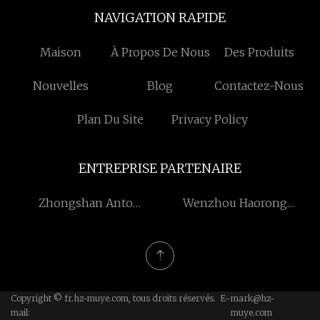
NAVIGATION RAPIDE
Maison
À Propos De Nous
Des Produits
Nouvelles
Blog
Contactez-Nous
Plan Du Site
Privacy Policy
ENTREPRISE PARTENAIRE
Zhongshan Anto
Wenzhou Haorong
Électrique Appareil Cie,
Automobile Ventes Et
Ltée
Service Co ., Ltd .
Copyright © fr.hz-muye.com, tous droits réservés. E-
mark@hz-
mail:
muye.com