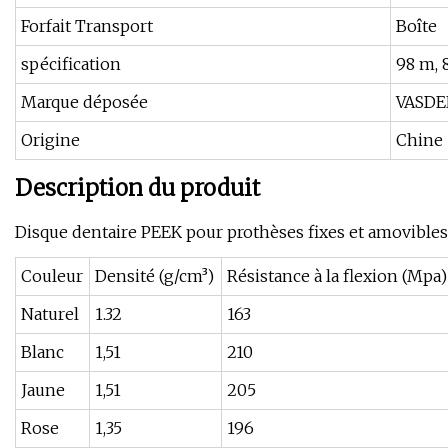
Forfait Transport
Boîte
spécification
98 m,
Marque déposée
VASD
Origine
Chine
Description du produit
Disque dentaire PEEK pour prothèses fixes et amovibles
Couleur
Densité (g/cm³)
Résistance à la flexion (Mpa)
Naturel
1.32
163
Blanc
1,51
210
Jaune
1,51
205
Rose
1,35
196