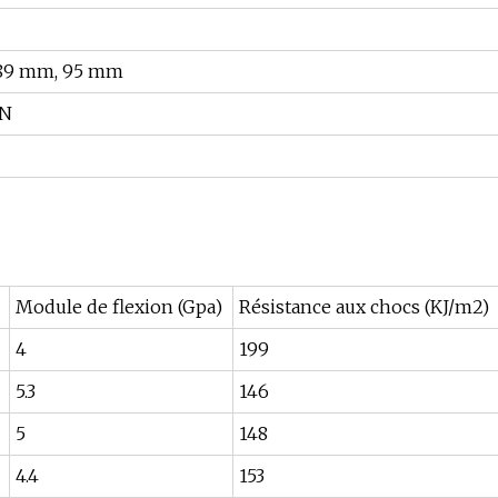
 89 mm, 95 mm
EN
Module de flexion (Gpa)
Résistance aux chocs (KJ/m2)
4
199
5.3
146
5
148
4.4
153