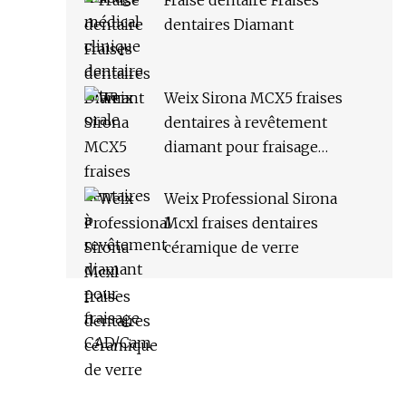
Fraise dentaire Fraises
dentaires Diamant
Weix Sirona MCX5 fraises
dentaires à revêtement
diamant pour fraisage
CAD/Cam
Weix Professional Sirona
Mcxl fraises dentaires
céramique de verre