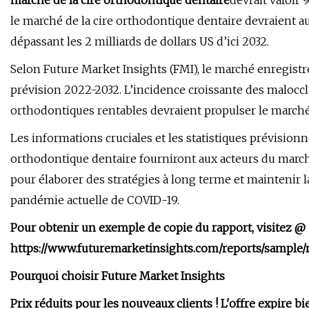
marché de la cire orthodontique dentaire
devrait valoir 
le marché de la cire orthodontique dentaire devraient au
dépassant les 2 milliards de dollars US d’ici 2032.
Selon Future Market Insights (FMI), le marché enregistr
prévision 2022-2032. L’incidence croissante des malocc
orthodontiques rentables devraient propulser le marché
Les informations cruciales et les statistiques prévisionn
orthodontique dentaire fourniront aux acteurs du march
pour élaborer des stratégies à long terme et maintenir la
pandémie actuelle de COVID-19.
Pour obtenir un exemple de copie du rapport, visitez @
https://www.futuremarketinsights.com/reports/sample
Pourquoi choisir Future Market Insights
Prix ​​réduits pour les nouveaux clients ! L'offre expire bi