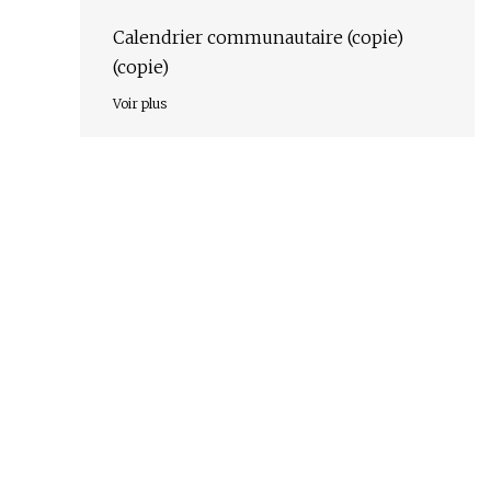
avantages par rapport aux matériaux
traditionnels
Calendrier communautaire (copie)
(copie)
Voir plus