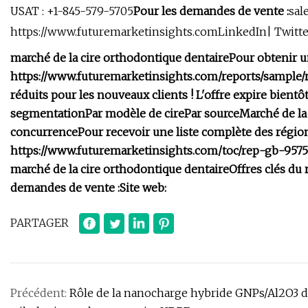
USAT : +1-845-579-5705
Pour les demandes de vente :
sal
https://www.futuremarketinsights.comLinkedIn| Twitte
marché de la cire orthodontique dentaire
Pour obtenir u
https://www.futuremarketinsights.com/reports/sample
réduits pour les nouveaux clients ! L'offre expire bientôt
segmentation
Par modèle de cire
Par source
Marché de la 
concurrence
Pour recevoir une liste complète des régio
https://www.futuremarketinsights.com/toc/rep-gb-9575
marché de la cire orthodontique dentaire
Offres clés du 
demandes de vente :
Site web:
PARTAGER
Précédent:
Rôle de la nanocharge hybride GNPs/Al2O3 d