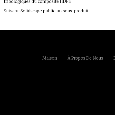
tribologiques du composite HDPE
Suivant:
Solidscape publie un sous-produit
Maison
À Propos De Nous