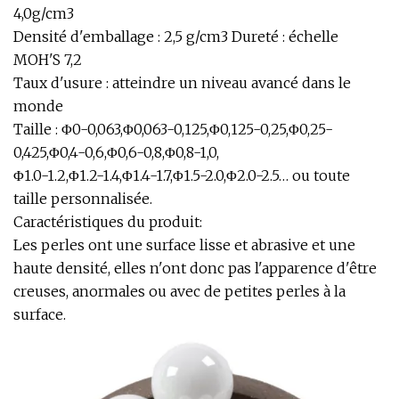
4,0g/cm3
Densité d'emballage : 2,5 g/cm3 Dureté : échelle
MOH'S 7,2
Taux d'usure : atteindre un niveau avancé dans le
monde
Taille : Φ0-0,063,Φ0,063-0,125,Φ0,125-0,25,Φ0,25-
0,425,Φ0,4-0,6,Φ0,6-0,8,Φ0,8-1,0,
Φ1.0-1.2,Φ1.2-1.4,Φ1.4-1.7,Φ1.5-2.0,Φ2.0-2.5… ou toute
taille personnalisée.
Caractéristiques du produit:
Les perles ont une surface lisse et abrasive et une
haute densité, elles n'ont donc pas l'apparence d'être
creuses, anormales ou avec de petites perles à la
surface.