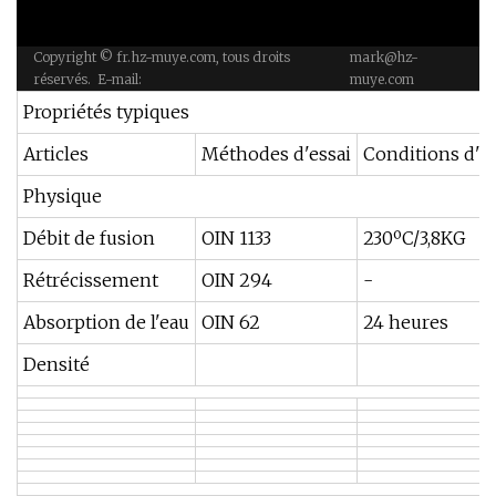
Matériel Cie,
Site
Ltée
Copyright © fr.hz-muye.com, tous droits
mark@hz-
réservés. E-mail:
muye.com
Propriétés typiques
Articles
Méthodes d'essai
Conditions d'es
Physique
Débit de fusion
OIN 1133
230ºC/3,8KG
Rétrécissement
OIN 294
-
Absorption de l'eau
OIN 62
24 heures
Densité