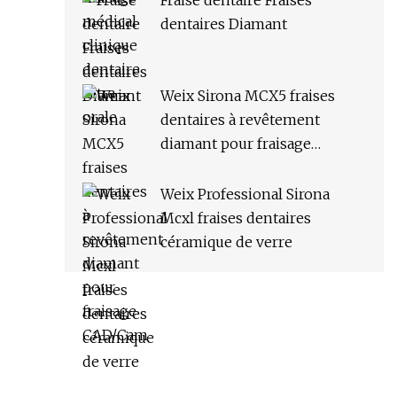
Fraise dentaire Fraises
dentaires Diamant
Weix Sirona MCX5 fraises
dentaires à revêtement
diamant pour fraisage
CAD/Cam
Weix Professional Sirona
Mcxl fraises dentaires
céramique de verre