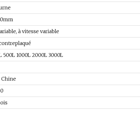
ourne
230mm
ariable, à vitesse variable
 contreplaqué
0L 500L 1000L 2000L 3000L
 Chine
00
ois