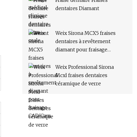
Fraise dentaire Fraises
dentaires Diamant
Weix Sirona MCX5 fraises
dentaires à revêtement
diamant pour fraisage
CAD/Cam
Weix Professional Sirona
Mcxl fraises dentaires
céramique de verre