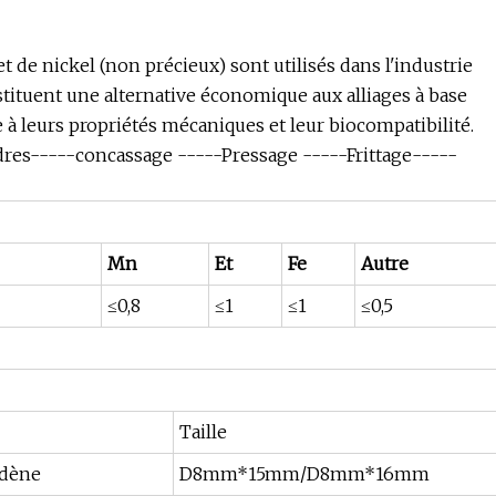
 et de nickel (non précieux) sont utilisés dans l'industrie
stituent une alternative économique aux alliages à base
 à leurs propriétés mécaniques et leur biocompatibilité.
res-----concassage -----Pressage -----Frittage-----
Mn
Et
Fe
Autre
≤0,8
≤1
≤1
≤0,5
Taille
bdène
D8mm*15mm/D8mm*16mm