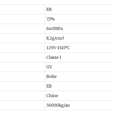
EB
7,5%
640MPa
8,2g/cm3
1295-1345ºC
Classe I
GV
Boîte
EB
Chine
50000kg/an