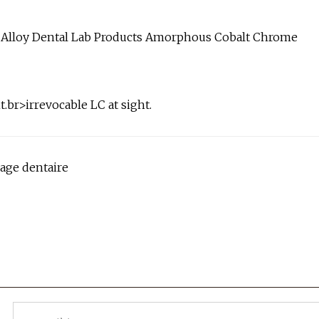
br>irrevocable LC at sight.
ulage dentaire