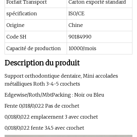
Forfait Transport
Carton exporté standard
spécification
ISO/CE
Origine
Chine
Code SH
90184990
Capacité de production
10000/mois
Description du produit
Support orthodontique dentaire, Mini accolades
métalliques Roth 3-4-5 crochets
Edgewise/Roth/MbtPacking : Noir ou Bleu
Fente 0,018/0,022 Pas de crochet
0,018/0,022 emplacement 3 avec crochet
0,018/0,022 fente 3.4.5 avec crochet