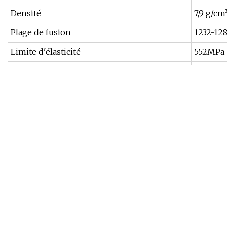
Densité
7,9 g/cm
Plage de fusion
1232-12
Limite d'élasticité
552MPa
Couleur
Blanc
Forfait Transport
Emballa
spécification
1000g/b
Marque déposée
Stardent
Origine
Chine
Code SH
901849
Capacité de production
5000kgs
Description du produit