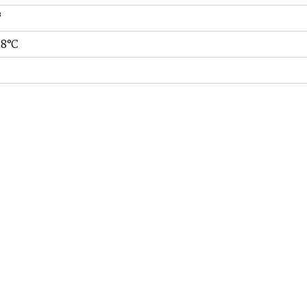
³
88°C
ge standard d'exportation
oîte
90
/an