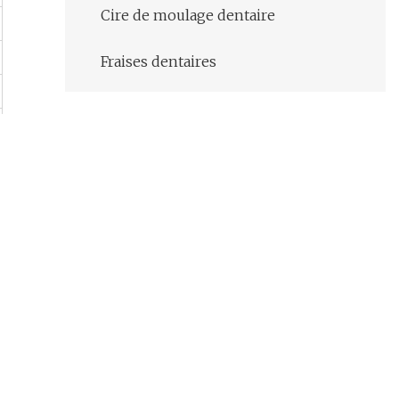
Cire de moulage dentaire
Fraises dentaires
Produits connexes
Matériau d'implant dentaire,
bloc de zircone CAD Cam,
fraises en céramique PMMA
Usine de matériel de fraisage
médical clinique dentaire
intra-orale