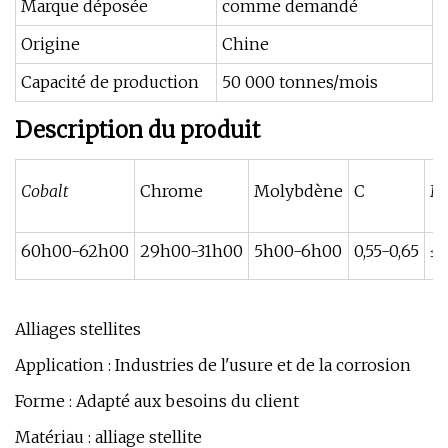
Marque déposée
comme demandé
Origine
Chine
Capacité de production
50 000 tonnes/mois
Description du produit
Cobalt
Chrome
Molybdène
C
M
60h00-62h00
29h00-31h00
5h00-6h00
0,55-0,65
≤0
Alliages stellites
Application : Industries de l'usure et de la corrosion
Forme : Adapté aux besoins du client
Matériau : alliage stellite