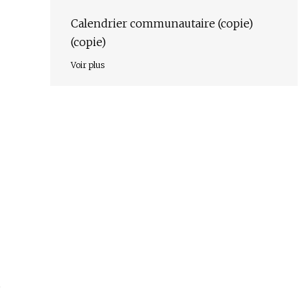
avantages par rapport aux matériaux
traditionnels
Calendrier communautaire (copie)
(copie)
Voir plus