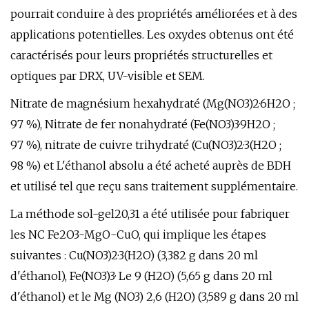
pourrait conduire à des propriétés améliorées et à des
applications potentielles. Les oxydes obtenus ont été
caractérisés pour leurs propriétés structurelles et
optiques par DRX, UV-visible et SEM.
Nitrate de magnésium hexahydraté (Mg(NO3)2·6H2O ;
97 %), Nitrate de fer nonahydraté (Fe(NO3)3·9H2O ;
97 %), nitrate de cuivre trihydraté (Cu(NO3)2·3(H2O ;
98 %) et L'éthanol absolu a été acheté auprès de BDH
et utilisé tel que reçu sans traitement supplémentaire.
La méthode sol-gel20,31 a été utilisée pour fabriquer
les NC Fe2O3-MgO-CuO, qui implique les étapes
suivantes : Cu(NO3)2·3(H2O) (3,382 g dans 20 ml
d'éthanol), Fe(NO3)3· Le 9 (H2O) (5,65 g dans 20 ml
d'éthanol) et le Mg (NO3) 2,6 (H2O) (3,589 g dans 20 ml