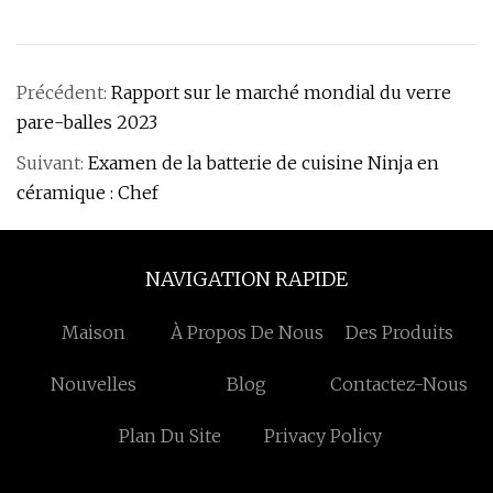
Précédent:
Rapport sur le marché mondial du verre
pare-balles 2023
Suivant:
Examen de la batterie de cuisine Ninja en
céramique : Chef
NAVIGATION RAPIDE
Maison
À Propos De Nous
Des Produits
Nouvelles
Blog
Contactez-Nous
Plan Du Site
Privacy Policy