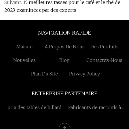
Suivant:
15 meilleures tasses pour le café et le thé de
2023, examinées par des experts
NAVIGATION RAPIDE
Maison
À Propos De Nous
Des Produits
Nouvelles
Blog
Contactez-Nous
Plan Du Site
Privacy Policy
ENTREPRISE PARTENAIRE
prix des tables de billard
Fabricants de raccords à
morsure sans évasement
en acier de Chine