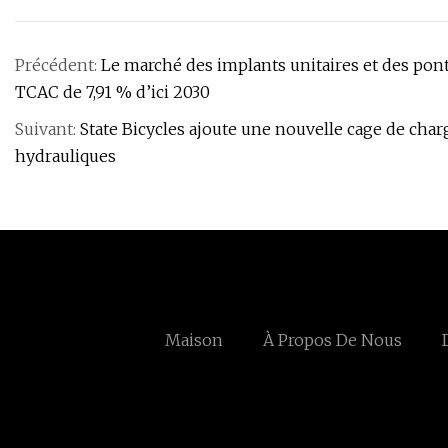
Précédent:
Le marché des implants unitaires et des pon
TCAC de 7,91 % d’ici 2030
Suivant:
State Bicycles ajoute une nouvelle cage de char
hydrauliques
Maison
À Propos De Nous