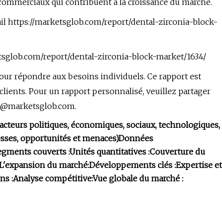
ts commerciaux qui contribuent à la croissance du marché.
il https://marketsglob.com/report/dental-zirconia-block-
etsglob.com/report/dental-zirconia-block-market/1634/
our répondre aux besoins individuels. Ce rapport est
lients. Pour un rapport personnalisé, veuillez partager
s@marketsglob.com
.
acteurs politiques, économiques, sociaux, technologiques,
esses, opportunités et menaces)
Données
egments couverts :
Unités quantitatives :
Couverture du
L'expansion du marché:
Développements clés :
Expertise et
ns :
Analyse compétitive:
Vue globale du marché :