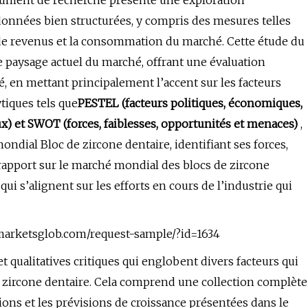
ument de recherche présente une exploration
onnées bien structurées, y compris des mesures telles
on de revenus et la consommation du marché. Cette étude du
e paysage actuel du marché, offrant une évaluation
, en mettant principalement l’accent sur les facteurs
ytiques tels que
PESTEL (facteurs politiques, économiques,
) et SWOT (forces, faiblesses, opportunités et menaces)
,
ndial Bloc de zircone dentaire, identifiant ses forces,
rapport sur le marché mondial des blocs de zircone
i s’alignent sur les efforts en cours de l’industrie qui
marketsglob.com/request-sample/?id=1634
t qualitatives critiques qui englobent divers facteurs qui
 zircone dentaire. Cela comprend une collection complète
ons et les prévisions de croissance présentées dans le