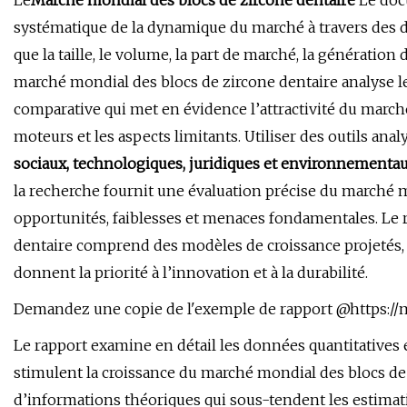
Le
Marché mondial des blocs de zircone dentaire
Le doc
systématique de la dynamique du marché à travers des d
que la taille, le volume, la part de marché, la générati
marché mondial des blocs de zircone dentaire analyse l
comparative qui met en évidence l’attractivité du marché
moteurs et les aspects limitants. Utiliser des outils anal
sociaux, technologiques, juridiques et environnementaux
la recherche fournit une évaluation précise du marché mo
opportunités, faiblesses et menaces fondamentales. Le 
dentaire comprend des modèles de croissance projetés, qu
donnent la priorité à l’innovation et à la durabilité.
Demandez une copie de l'exemple de rapport @https://
Le rapport examine en détail les données quantitatives e
stimulent la croissance du marché mondial des blocs de
d’informations théoriques qui sous-tendent les estimati