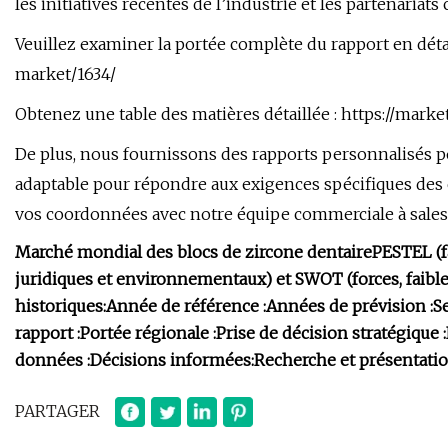
les initiatives récentes de l’industrie et les partenaria
Veuillez examiner la portée complète du rapport en déta
market/1634/
Obtenez une table des matières détaillée : https://mark
De plus, nous fournissons des rapports personnalisés p
adaptable pour répondre aux exigences spécifiques des c
vos coordonnées avec notre équipe commerciale à
sale
Marché mondial des blocs de zircone dentaire
PESTEL (f
juridiques et environnementaux) et SWOT (forces, faibl
historiques:
Année de référence :
Années de prévision :
S
rapport :
Portée régionale :
Prise de décision stratégique :
données :
Décisions informées:
Recherche et présentatio
PARTAGER