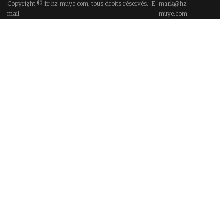
Copyright © fr.hz-muye.com, tous droits réservés. E-
mark@hz-
mail:
muye.com