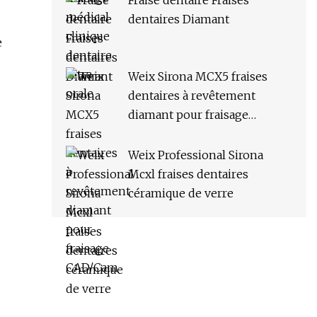
Fraise dentaire Fraises
dentaires Diamant
e
Weix Sirona MCX5 fraises
dentaires à revêtement
diamant pour fraisage
CAD/Cam
Weix Professional Sirona
Mcxl fraises dentaires
céramique de verre