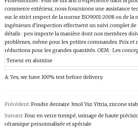
Professionnel : Plus de dix ans d'expérience dans la pro
commerce extérieur, nous fournirons une assistance tech
sur le strict respect de la norme ISO9001-2008 ou de la 
ingénieurs d'inspection effectuent un suivi complet de
détails : peu importe la manière dont nos membres doiv
problèmes, même pour les petites commandes. Prix et re
réductions pour les grandes quantités. OEM : Les concept
Teneur en alumine
A: Yes, we have 100% test before delivery.
Précédent:
Poudre dentaire 3mol Ysz Yttria, zircone stab
Suivant:
Four en verre trempé, usinage de haute précisi
céramique personnalisée et spéciale