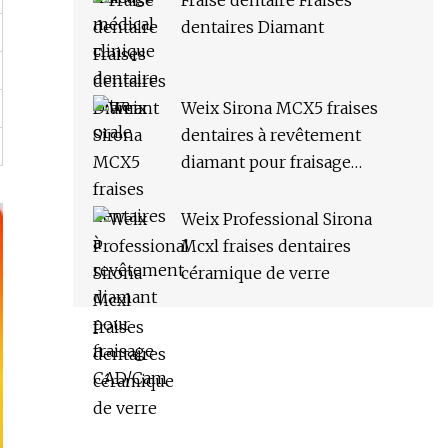
Fraise dentaire Fraises
dentaires Diamant
Weix Sirona MCX5 fraises
dentaires à revêtement
diamant pour fraisage
CAD/Cam
Weix Professional Sirona
Mcxl fraises dentaires
céramique de verre