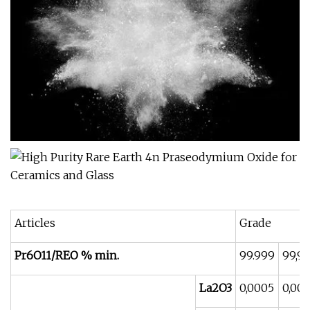
Articles
Grade
Pr6O11/REO % min.
99.999
99,9
La2O3
0,0005
0,001