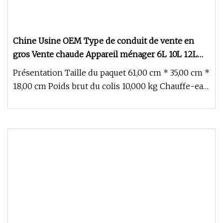
Chine Usine OEM Type de conduit de vente en
gros Vente chaude Appareil ménager 6L 10L 12L
16L 20L Chauffe-eau instantané sans réservoir au
Présentation Taille du paquet 61,00 cm * 35,00 cm *
gaz naturel GPL pour douche Approbation CE.
18,00 cm Poids brut du colis 10,000 kg Chauffe-eau
à gaz, série E De