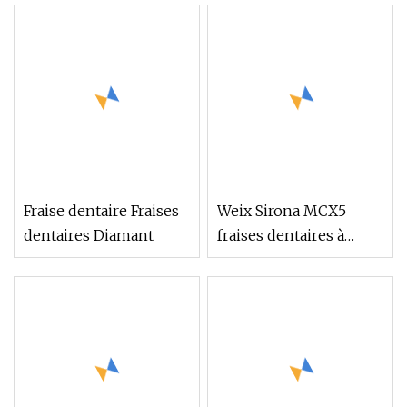
fraises en céramique
orale
PMMA
Fraise dentaire Fraises
Weix Sirona MCX5
dentaires Diamant
fraises dentaires à
revêtement diamant
pour fraisage CAD/Cam