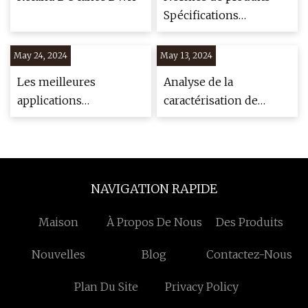
Spécifications
techniques et rapports
techniques
May 24, 2024
May 13, 2024
Les meilleures
Analyse de la
applications
caractérisation de
d’impression 3D en
NaOH
dentisterie
NAVIGATION RAPIDE
Maison
À Propos De Nous
Des Produits
Nouvelles
Blog
Contactez-Nous
Plan Du Site
Privacy Policy