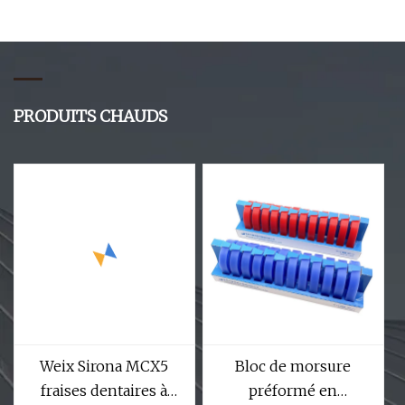
FG, extrémité ronde,
coupe droite croisée,
Fissure orthodontique,
fraise en carbure de
tungstène FG
PRODUITS CHAUDS
Weix Sirona MCX5
Bloc de morsure
fraises dentaires à
préformé en