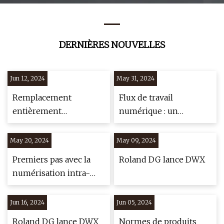
DERNIÈRES NOUVELLES
Jun 12, 2024
May 31, 2024
Remplacement
Flux de travail
entièrement
numérique : un
numérique des tenons,
changement de donne
des noyaux et des
pour la restauration
May 20, 2024
May 09, 2024
couronnes
implantaire
Premiers pas avec la
Roland DG lance DWX
numérisation intra-
orale
Jun 16, 2024
Jun 05, 2024
Roland DG lance DWX
Normes de produits