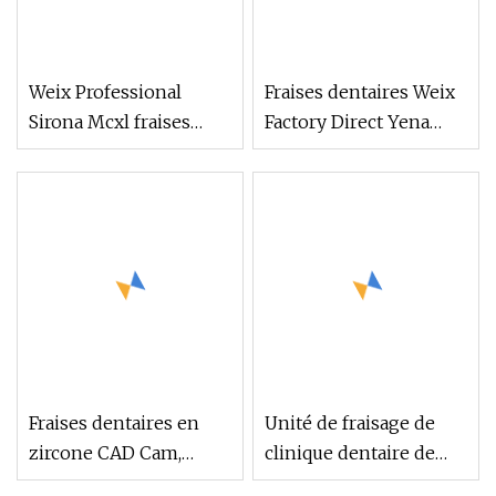
Weix Professional
Fraises dentaires Weix
Sirona Mcxl fraises
Factory Direct Yena
dentaires céramique de
avec revêtement DLC
verre
Fraises dentaires en
Unité de fraisage de
zircone CAD Cam,
clinique dentaire de
diamant
qualité supérieure, tige