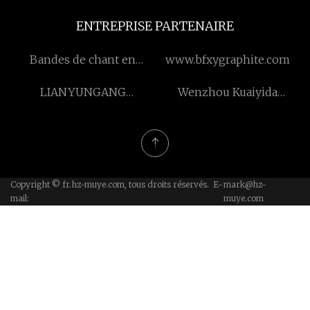
ENTREPRISE PARTENAIRE
Bandes de chant en
www.bfxygraphite.com
plastique de Chine
LIANYUNGANG
Wenzhou Kuaiyida
LONGTAIWEI FOOD
Machines Cie, Ltd.
INGREDIENTS CO.,LTD
Copyright © fr.hz-muye.com, tous droits réservés. E-
mark@hz-
mail:
muye.com