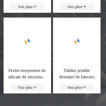
revêtement diamant
laboratoire dentaire,
Voir plus
Voir plus
pour fraisage
jantes occlusales en
CAD/Cam
cire
Perles moyennes de
Tablier jetable
silicate de zirconium
dentaire de bavoirs
pour le broyage et la
médicaux de longue
Voir plus
Voir plus
dispersion
taille d'OEM pour des
patients